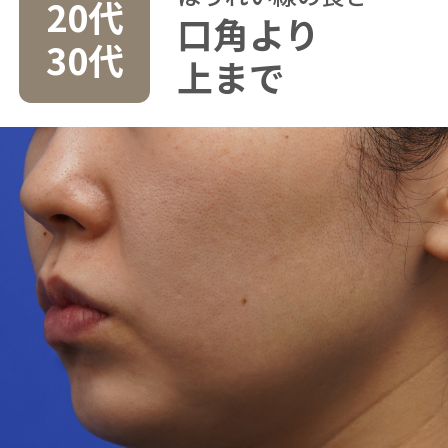
20代
口角より
30代
上まで